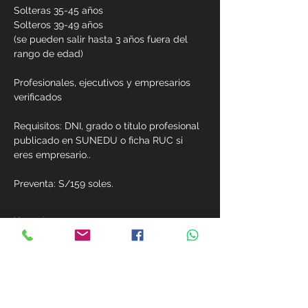
Solteras 35-45 años
Solteros 39-49 años
(se pueden salir hasta 3 años fuera del 
rango de edad)
Profesionales, ejecutivos y empresarios 
verificados
Requisitos: DNI, grado o título profesional 
publicado en SUNEDU o ficha RUC si 
eres empresario..
Preventa: S/159 soles.  
Ver más
Compárte este evento