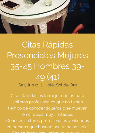
Citas Rápidas
Presenciales Mujeres
35-45 Hombres 39-
49 (41)
Sat, Jun 21
  |  
Hotel Sol de Oro
Citas Rápidas es la mejor opción para
solteras profesionales que no tienen
tiempo de conocer solteros o se mueven
en círculos muy limitados.
Conoces solteros profesionales verificados
en persona que buscan una relación seria.