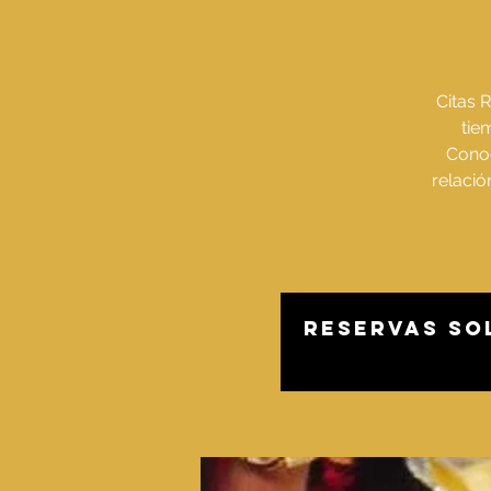
Citas 
tie
Conoc
relació
Reservas sol