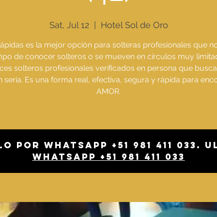
Sat, Jul 12
  |  
Hotel Sol de Oro
Rápidas es la mejor opción para solteras profesionales que no
mpo de conocer solteros o se mueven en círculos muy limita
es solteros profesionales verificados en persona que busc
n seria. Es una forma real, efectiva, segura y rápida para enco
AMOR.
o por whatsapp +51 981 411 033. 
Whatsapp +51 981 411 033