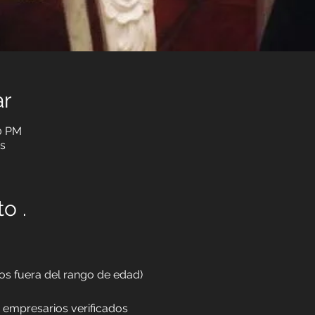
ar
00 PM
es
o .
ños fuera del rango de edad)
y empresarios verificados