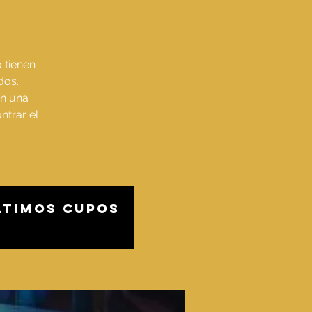
 tienen
dos.
an una
ntrar el
Ultimos cupos