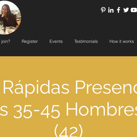
 join?
Register
Events
Testimonials
How it works
 Rápidas Presen
s 35-45 Hombre
(42)