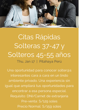
Citas Rápidas
Solteras 37-47 y
Solteros 45-55 años
Thu, Jan 17
  |  
Pitahaya Perú
Una oportunidad para conocer solter@s
interesantes cara a cara en un lindo
ambiente privado. Una experiencia sin
igual que ampliará tus oportunidades para
encontrar a esa persona especial.
Requisito: DNI/Carnet de extranjeria
Pre-venta: S/129 soles
Precio Normal: S/159 soles