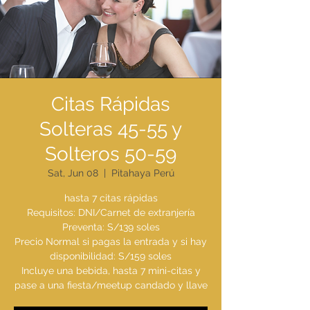
Citas Rápidas
Solteras 45-55 y
Solteros 50-59
Sat, Jun 08
  |  
Pitahaya Perú
hasta 7 citas rápidas
Requisitos: DNI/Carnet de extranjería
Preventa: S/139 soles
Precio Normal si pagas la entrada y si hay
disponibilidad: S/159 soles
Incluye una bebida, hasta 7 mini-citas y
pase a una fiesta/meetup candado y llave