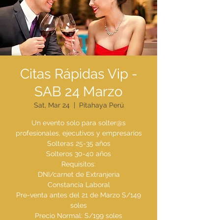
Citas Rápidas Vip -
SAB 24 Marzo
Sat, Mar 24
  |  
Pitahaya Perú
Un evento solo para solter@s
profesionales, ejecutivos y empresarios
Solteras 25-35 años
Solteros 30-40 años
Requisitos:
DNI/carnet de Extranjeria
Constancia Laboral
Pre-venta antes del 21 de Marzo S/149
soles
Precio Normal: S/199 soles