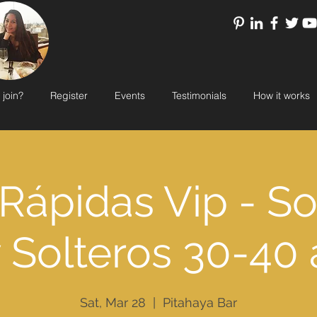
 join?
Register
Events
Testimonials
How it works
 Rápidas Vip - So
 Solteros 30-40 
Sat, Mar 28
  |  
Pitahaya Bar