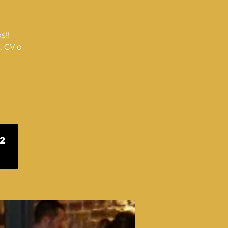
s!!
, CV o
2