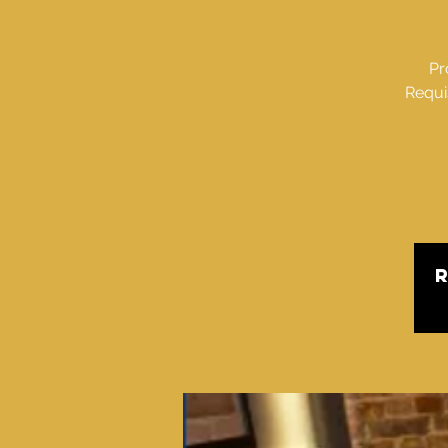
Pr
Requi