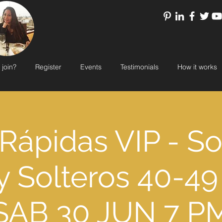
 join?
Register
Events
Testimonials
How it works
 Rápidas VIP - So
y Solteros 40-49
SAB 30 JUN 7 P