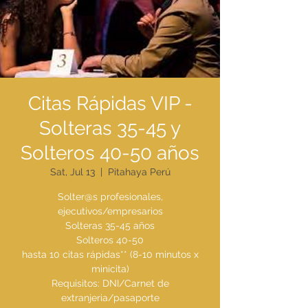
Citas Rápidas VIP -
Solteras 35-45 y
Solteros 40-50 años
Sat, Jul 13
  |  
Pitahaya Perú
Solter@s profesionales,
ejecutivos/empresarios
Solteras 35-45 años
Solteros 40-50
hasta 10 citas rápidas** (8-10 minutos x
minicita)
Requisitos: DNI/Carnet de
extranjeria/pasaporte