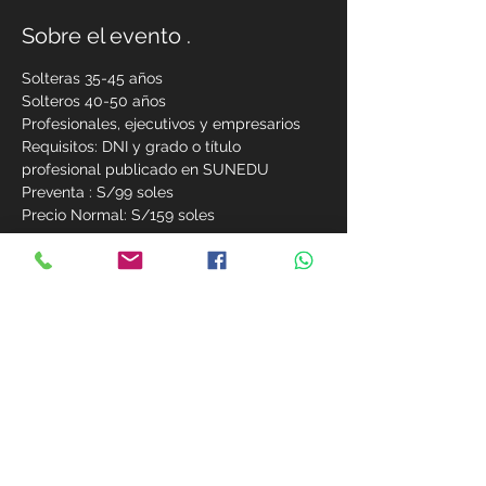
Sobre el evento .
Solteras 35-45 años
Solteros 40-50 años
Profesionales, ejecutivos y empresarios
Requisitos: DNI y grado o título 
profesional publicado en SUNEDU
Preventa : S/99 soles
Precio Normal: S/159 soles
Ver más
Compárte este evento
MIEMBROS