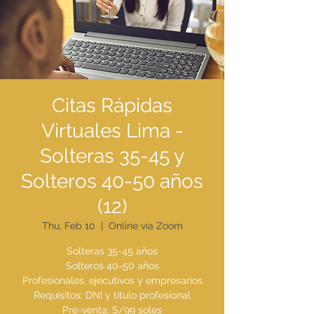
Citas Rápidas
Virtuales Lima -
Solteras 35-45 y
Solteros 40-50 años
(12)
Thu, Feb 10
  |  
Online vía Zoom
Solteras 35-45 años
Solteros 40-50 años
Profesionales, ejecutivos y empresarios
Requisitos: DNI y título profesional
Pre-venta: S/99 soles