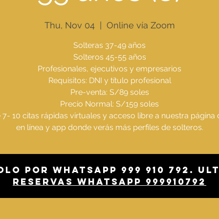
Thu, Nov 04
  |  
Online vía Zoom
Solteras 37-49 años
Solteros 45-55 años
Profesionales, ejecutivos y empresarios
Requisitos: DNI y título profesional
Pre-venta: S/89 soles
Precio Normal: S/159 soles
 7- 10 citas rápidas virtuales y acceso libre a nuestra página 
en línea y app donde verás más perfiles de solteros.
olo por whatsapp 999 910 792. Ul
Reservas whatsapp 999910792