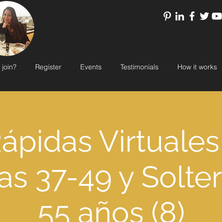
 join?
Register
Events
Testimonials
How it works
Rápidas Virtuales
as 37-49 y Solte
55 años (8)