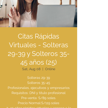
Citas Rápidas
Virtuales - Solteras
29-39 y Solteros 35-
45 años (25)
Sat, Aug 08
  |  
Online
Solteras 29-39
Solteros 35-45
Profesionales, ejecutivos y empresarios
Requisitos: DNI y título profesional
Pre-venta: S/89 soles.
Precio Normal:S/119 soles