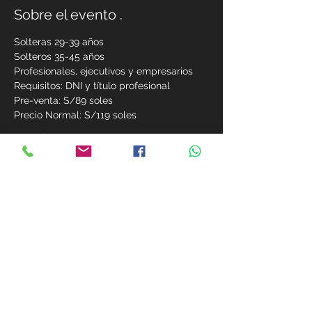
Sobre el evento .
Solteras 29-39 años
Solteros 35-45 años
Profesionales, ejecutivos y empresarios
Requisitos: DNI y título profesional 
Pre-venta: S/89 soles
Precio Normal: S/119 soles
Ver más
Compárte este evento
MIEMBROS