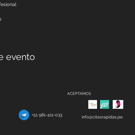
fesional 
s
e evento
ACEPTAMOS
+51 981-411-033
info@citasrapidas.pe