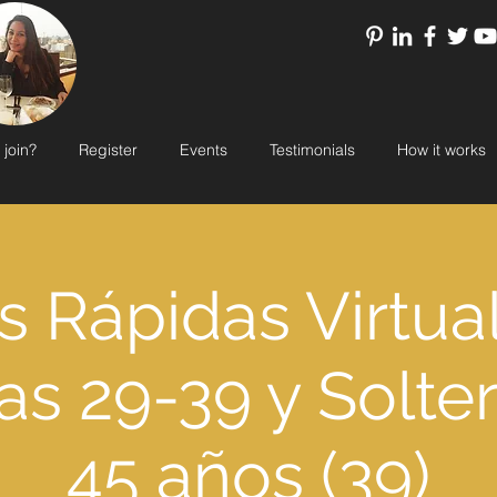
 join?
Register
Events
Testimonials
How it works
s Rápidas Virtua
as 29-39 y Solte
45 años (39)