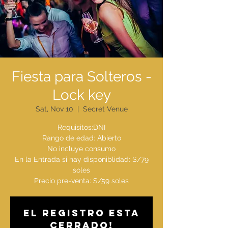
Fiesta para Solteros -
Lock key
Sat, Nov 10
  |  
Secret Venue
Requisitos:DNI
Rango de edad: Abierto
No incluye consumo
En la Entrada si hay disponiblidad: S/79
soles
El registro esta
cerrado!