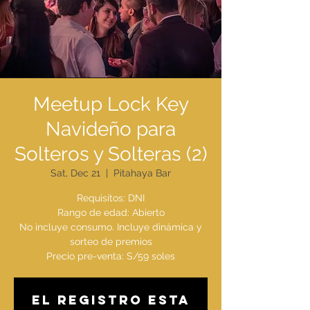
Meetup Lock Key
Navideño para
Solteros y Solteras (2)
Sat, Dec 21
  |  
Pitahaya Bar
Requisitos: DNI
Rango de edad: Abierto
No incluye consumo. Incluye dinámica y
sorteo de premios
El registro esta