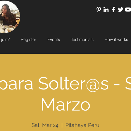
 join?
Register
Events
Testimonials
How it works
para Solter@s -
Marzo
Sat, Mar 24
  |  
Pitahaya Perú