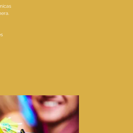
micas
mera.
es