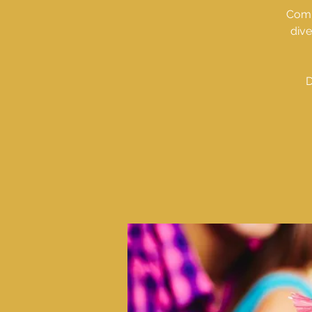
Comp
dive
D