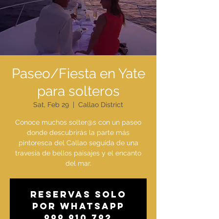
Paseo/Fiesta en Yate
para solteros
Sat, Feb 29
  |  
Callao District
Conoce muchos solter@s con un paseo
donde descubrirás la parte más
pintoresca del Callao seguida de una
travesía de bellos paisajes y el encanto
Reservas solo
por WhatsApp
999 910 792