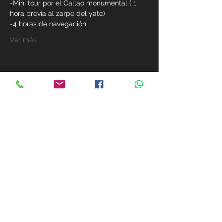
-Mini tour por el Callao monumental ( 1 
hora previa al zarpe del yate)
-4 horas de navegación, 
Ver más
Compárte este evento
MIEMBROS
+51 981-411-033
+51 981-411-033