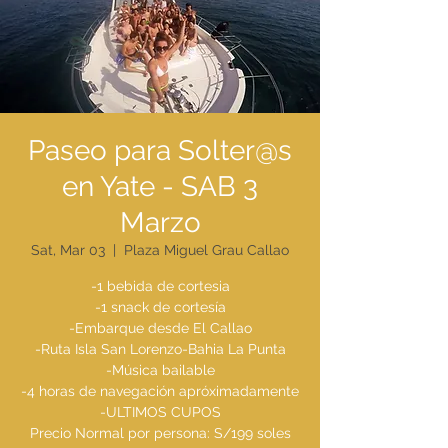
Paseo para Solter@s
en Yate - SAB 3
Marzo
Sat, Mar 03
  |  
Plaza Miguel Grau Callao
-1 bebida de cortesia
-1 snack de cortesía
-Embarque desde El Callao
-Ruta Isla San Lorenzo-Bahia La Punta
-Música bailable
-4 horas de navegación apróximadamente
-ULTIMOS CUPOS
Precio Normal por persona: S/199 soles