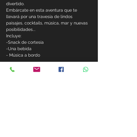
divertido. 
Embárcate en esta aventura que te 
llevará por una travesía de lindos 
paisajes, cocktails, música, mar y nuevas 
posibilidades...
Incluye:
-Snack de cortesía
-Una bebida 
- Música a bordo
Ver más
Compárte este evento
MIEMBROS