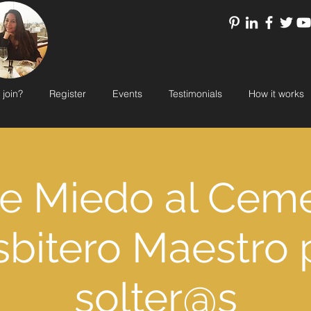
 join?
Register
Events
Testimonials
How it works
de Miedo al Ceme
sbitero Maestro 
solter@s