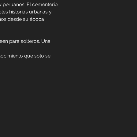
y peruanos. El cementerio 
es historias urbanas y 
eños desde su época 
een para solteros. Una 
nocimiento que solo se 