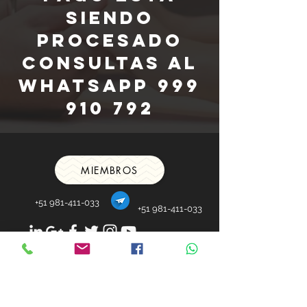
siendo
procesado
Consultas al
whatsapp
999
910 792
MIEMBROS
+51 981-411-033
+51 981-411-033
info@citasrapidas.pe
Sitio Web para
Miembros: