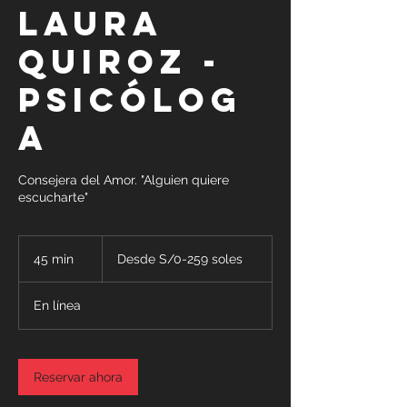
Laura
Quiroz -
Psicólog
a
Consejera del Amor. "Alguien quiere
escucharte"
Desde
S/0-
45 min
4
Desde S/0-259 soles
259
soles
5
En línea
m
i
n
Reservar ahora