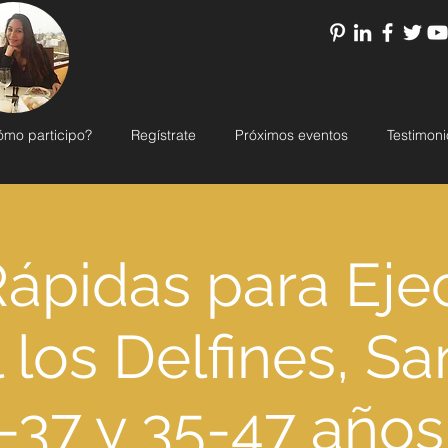
ómo participo?
Regístrate
Próximos eventos
Testimoni
Rápidas para Eje
 los Delfines, Sa
-37 y 35-47 años 