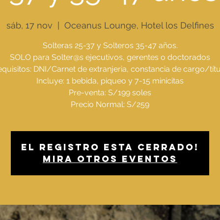
sáb, 17 nov
  |  
Oceanus Lounge, Hotel los Delfines
Solteras 25-37 y Solteros 35-47 años.
SOLO para Solter@s ejecutivos, gerentes o doctorados
quisitos: DNI/Carnet de extranjeria, constancia de cargo/tít
Incluye: 1 bebida, piqueo y 7-15 minicitas
Pre-venta: S/199 soles
Precio Normal: S/259
El registro esta cerrado!
Mira otros eventos