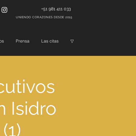
+51 981 411 033
UNIENDO CORAZONES DESDE 2015
os
Prensa
Las citas
▽
cutivos
n Isidro
(1)