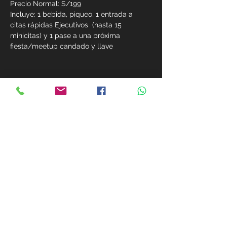
Precio Normal: S/199
Incluye: 1 bebida, piqueo, 1 entrada a 
citas rápidas Ejecutivos  (hasta 15 
minicitas) y 1 pase a una próxima 
fiesta/meetup candado y llave 
Compartir este evento
MIEMBROS
+51 981-411-033
+51 981-411-033