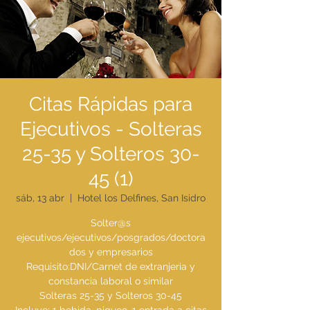
Citas Rápidas para
Ejecutivos - Solteras
25-35 y Solteros 30-
45 (1)
sáb, 13 abr
  |  
Hotel los Delfines, San Isidro
Solter@s
ejecutivos/ejecutivos/posgrados/doctora
dos y empresarios
Requisito:DNI/Carnet de extranjeria y
constancia laboral o similar
Solteras 25-35 y Solteros 30-45