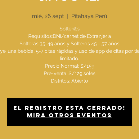
mié, 26 sept
  |  
Pitahaya Perú
Solter@s
Requisitos:DNI/carnet de Extranjeria
Solteras 35-49 años y Solteros 45 - 57 años
uye: una bebida, 5-7 citas rápidas y uso de app de citas por t
limitado.
Precio Normal: S/159
Pre-venta: S/129 soles
El registro esta cerrado!
Mira otros eventos