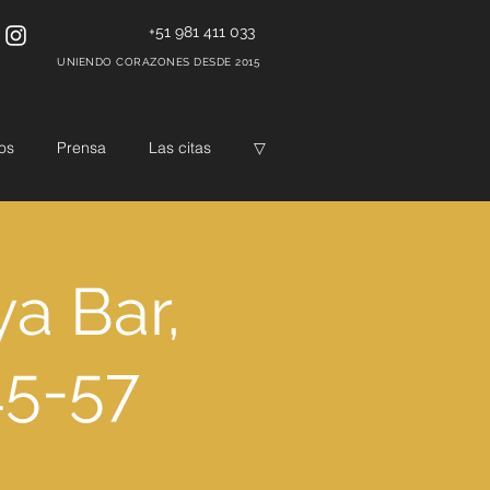
+51 981 411 033
UNIENDO CORAZONES DESDE 2015
os
Prensa
Las citas
▽
ya Bar,
45-57