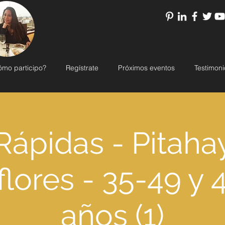
ómo participo?
Regístrate
Próximos eventos
Testimoni
Rápidas - Pitaha
flores - 35-49 y 
años (1)