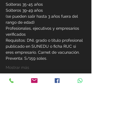
Solteras 35-45 años
Solteros 39-49 años
(se pueden salir hasta 3 años fuera del 
rango de edad)
Profesionales, ejecutivos y empresarios 
verificados
Requisitos: DNI, grado o título profesional 
publicado en SUNEDU o ficha RUC si 
eres empresario. Carnet de vacunación.
Preventa: S/159 soles.  
Mostrar más
Compartir este evento