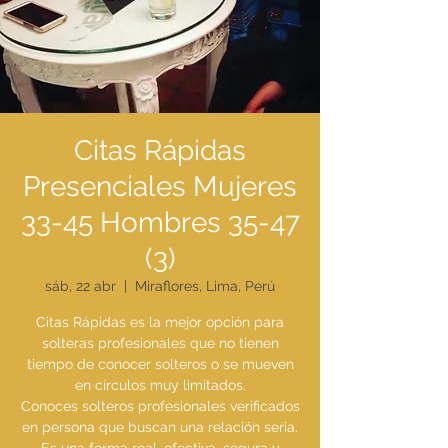
Citas Rápidas
Presenciales Mujeres
33-45 Hombres 35-47
(3)
sáb, 22 abr
  |  
Miraflores, Lima, Perú
Citas Rápidas es la mejor opción para
solteras profesionales que no tienen
tiempo de conocer solteros o se mueven
en círculos muy limitados.
Conoces solteros profesionales verificados
en persona que buscan una relación seria.