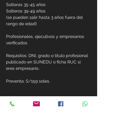
Solteras 35-45 años
Solteros 39-49 años
(se pueden salir hasta 3 años fuera del 
rango de edad)
Profesionales, ejecutivos y empresarios 
verificados
Requisitos: DNI, grado o título profesional 
publicado en SUNEDU o ficha RUC si 
eres empresario..
Preventa: S/159 soles.  
Mostrar más
Compartir este evento