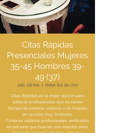
Citas Rápidas
Presenciales Mujeres
35-45 Hombres 39-
49 (37)
sáb, 08 feb
  |  
Hotel Sol de Oro
Citas Rápidas es la mejor opción para
solteras profesionales que no tienen
tiempo de conocer solteros o se mueven
en círculos muy limitados.
Conoces solteros profesionales verificados
en persona que buscan una relación seria.