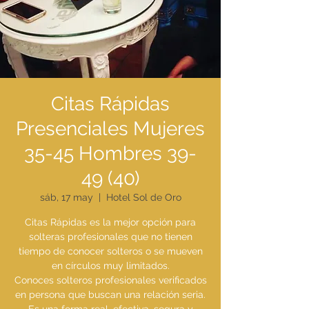
Citas Rápidas
Presenciales Mujeres
35-45 Hombres 39-
49 (40)
sáb, 17 may
  |  
Hotel Sol de Oro
Citas Rápidas es la mejor opción para
solteras profesionales que no tienen
tiempo de conocer solteros o se mueven
en círculos muy limitados.
Conoces solteros profesionales verificados
en persona que buscan una relación seria.