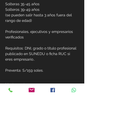
Solteras 35-45 años
Solteros 39-49 años
(se pueden salir hasta 3 años fuera del 
rango de edad)
Profesionales, ejecutivos y empresarios 
verificados
Requisitos: DNI, grado o título profesional 
publicado en SUNEDU o ficha RUC si 
eres empresario..
Preventa: S/159 soles.  
Mostrar más
Compartir este evento