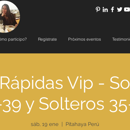
ómo participo?
Regístrate
Próximos eventos
Testimoni
 Rápidas Vip - So
-39 y Solteros 35
sáb, 19 ene
  |  
Pitahaya Perú