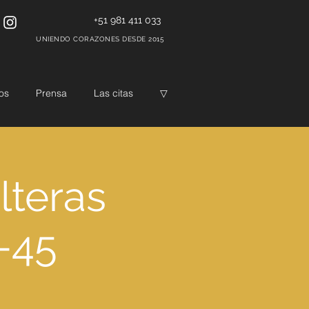
+51 981 411 033
UNIENDO CORAZONES DESDE 2015
os
Prensa
Las citas
▽
lteras
-45