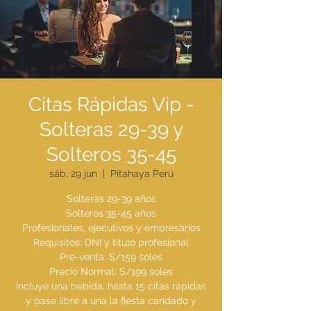
Citas Rápidas Vip -
Solteras 29-39 y
Solteros 35-45
sáb, 29 jun
  |  
Pitahaya Perú
Solteras 29-39 años
Solteros 35-45 años
Profesionales, ejecutivos y empresarios
Requisitos: DNI y título profesional
Pre-venta: S/159 soles
Precio Normal: S/199 soles
Incluye una bebida, hasta 15 citas rápidas
y pase libre a una la fiesta candado y