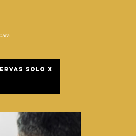
 para
ervas solo x