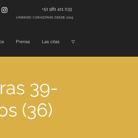
+51 981 411 033
UNIENDO CORAZONES DESDE 2015
os
Prensa
Las citas
▽
ras 39-
os (36)