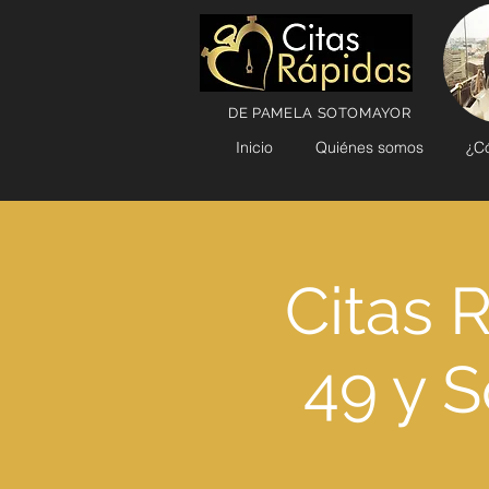
DE PAMELA SOTOMAYOR
Inicio
Quiénes somos
¿C
Citas 
49 y S