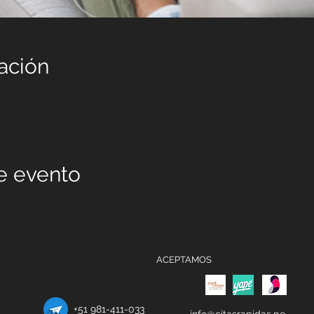
ación
e evento
ACEPTAMOS
+51 981-411-033