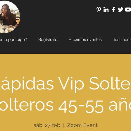
ómo participo?
Regístrate
Próximos eventos
Testimoni
Rápidas Vip Solte
olteros 45-55 añ
sáb, 27 feb
  |  
Zoom Event