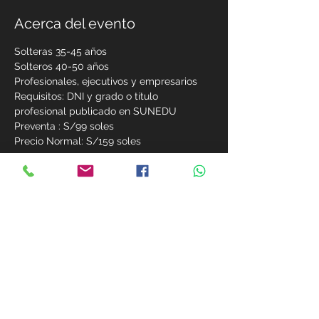
Acerca del evento
Solteras 35-45 años
Solteros 40-50 años
Profesionales, ejecutivos y empresarios
Requisitos: DNI y grado o título 
profesional publicado en SUNEDU
Preventa : S/99 soles
Precio Normal: S/159 soles
Mostrar más
Compartir este evento
MIEMBROS