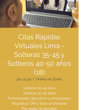
Citas Rápidas
Virtuales Lima -
Solteras 35-45 y
Solteros 40-50 años
(18)
jue, 14 jul
  |  
Online vía Zoom
Solteras 35-45 años
Solteros 40-50 años
Profesionales, ejecutivos y empresarios
Requisitos: DNI y título profesional
Pre-venta: S/99 soles