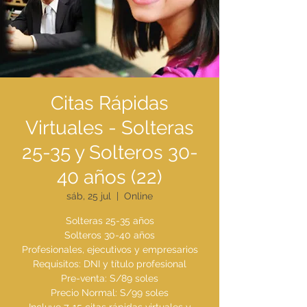
Citas Rápidas
Virtuales - Solteras
25-35 y Solteros 30-
40 años (22)
sáb, 25 jul
  |  
Online
Solteras 25-35 años
Solteros 30-40 años
Profesionales, ejecutivos y empresarios
Requisitos: DNI y título profesional
Pre-venta: S/89 soles
Precio Normal: S/99 soles