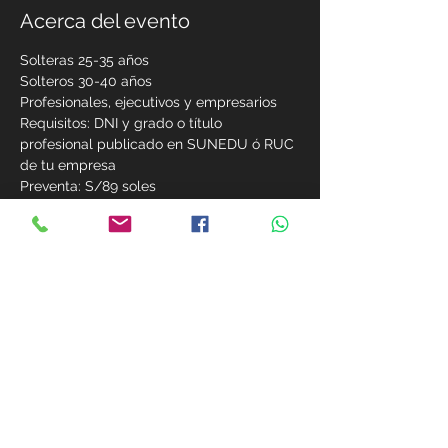
Acerca del evento
Solteras 25-35 años
Solteros 30-40 años
Profesionales, ejecutivos y empresarios
Requisitos: DNI y grado o título 
profesional publicado en SUNEDU ó RUC 
de tu empresa
Preventa: S/89 soles
Precio Normal: S/199 soles
Compartir este evento
MIEMBROS