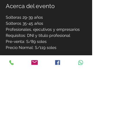
Acerca del evento
Solteras 29-39 años
Solteros 35-45 años
Profesionales, ejecutivos y empresarios
Requisitos: DNI y título profesional 
Pre-venta: S/89 soles
Precio Normal: S/119 soles
Mostrar más
Compartir este evento
MIEMBROS