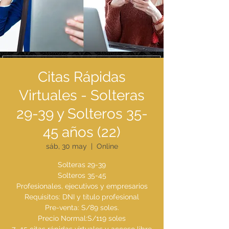
Citas Rápidas
Virtuales - Solteras
29-39 y Solteros 35-
45 años (22)
sáb, 30 may
  |  
Online
Solteras 29-39
Solteros 35-45
Profesionales, ejecutivos y empresarios
Requisitos: DNI y título profesional
Pre-venta: S/89 soles.
Precio Normal:S/119 soles