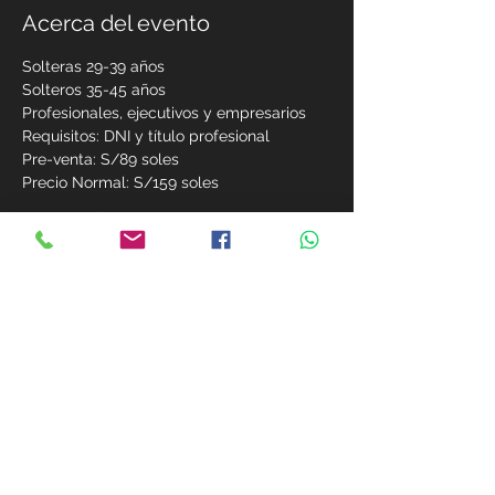
Acerca del evento
Solteras 29-39 años
Solteros 35-45 años
Profesionales, ejecutivos y empresarios
Requisitos: DNI y título profesional 
Pre-venta: S/89 soles
Precio Normal: S/159 soles
Mostrar más
Compartir este evento
MIEMBROS