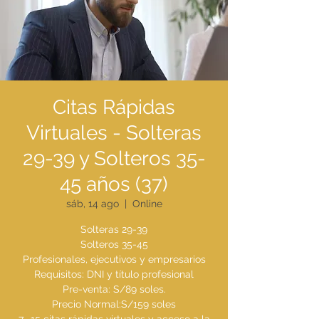
Citas Rápidas
Virtuales - Solteras
29-39 y Solteros 35-
45 años (37)
sáb, 14 ago
  |  
Online
Solteras 29-39
Solteros 35-45
Profesionales, ejecutivos y empresarios
Requisitos: DNI y título profesional
Pre-venta: S/89 soles.
Precio Normal:S/159 soles