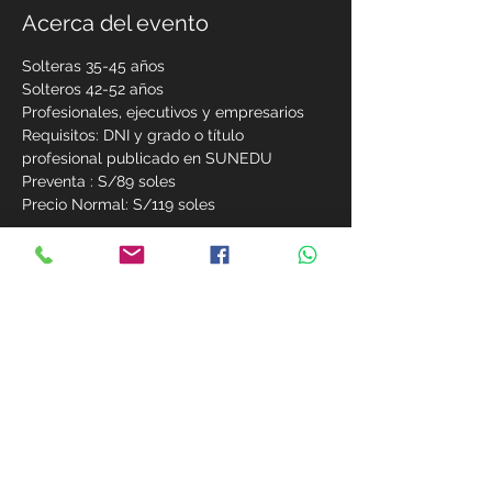
Acerca del evento
Solteras 35-45 años
Solteros 42-52 años
Profesionales, ejecutivos y empresarios
Requisitos: DNI y grado o título 
profesional publicado en SUNEDU
Preventa : S/89 soles
Precio Normal: S/119 soles
Mostrar más
Compartir este evento
MIEMBROS