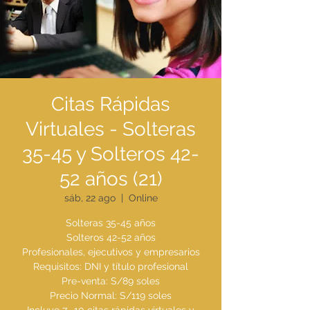
Citas Rápidas
Virtuales - Solteras
35-45 y Solteros 42-
52 años (21)
sáb, 22 ago
  |  
Online
Solteras 35-45 años
Solteros 42-52 años
Profesionales, ejecutivos y empresarios
Requisitos: DNI y título profesional
Pre-venta: S/89 soles
Precio Normal: S/119 soles