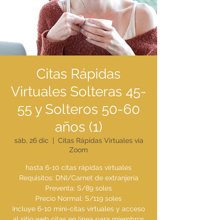
Citas Rápidas
Virtuales Solteras 45-
55 y Solteros 50-60
años (1)
sáb, 26 dic
  |  
Citas Rápidas Virtuales via
Zoom
hasta 6-10 citas rápidas virtuales
Requisitos: DNI/Carnet de extranjería
Preventa: S/89 soles
Precio Normal: S/119 soles
Incluye 6-10 mini-citas virtuales y acceso
al sitio web citas en línea para miembros