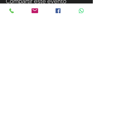
Compartir este evento
MIEMBROS
+51 981-411-033
+51 981-411-033
info@citasrapidas.pe
Sitio Web para
Miembros:
www.citasrapidasperu.
com
+51 981-411-033
ACEPTAMOS