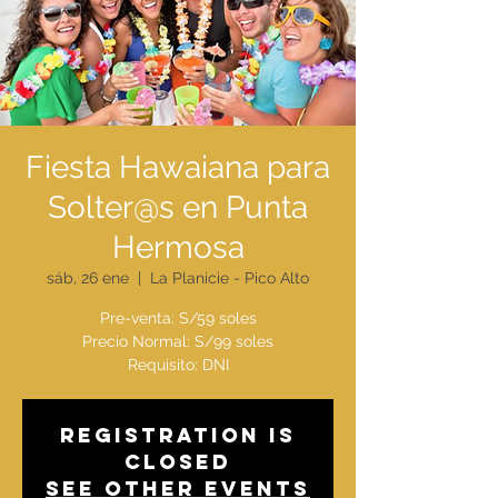
Fiesta Hawaiana para
Solter@s en Punta
Hermosa
sáb, 26 ene
  |  
La Planicie - Pico Alto
Pre-venta: S/59 soles
Precio Normal: S/99 soles
Requisito: DNI
Registration is
Closed
See other events