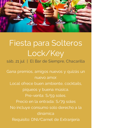
Fiesta para Solteros
Lock/Key
sáb, 21 jul
  |  
El Bar de Siempre, Chacarilla
Gana premios, amigos nuevos y quizás un
nuevo amor.
Local ofrece buen ambiente, cocktails,
piqueos y buena música.
Pre-venta: S/59 soles.
Precio en la entrada: S/79 soles
No incluye consumo solo derecho a la
dinámica
Requisito: DNI/Carnet de Extranjería