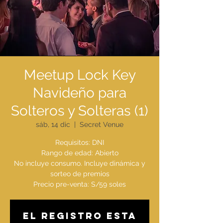
Meetup Lock Key
Navideño para
Solteros y Solteras (1)
sáb, 14 dic
  |  
Secret Venue
Requisitos: DNI
Rango de edad: Abierto
No incluye consumo. Incluye dinámica y
sorteo de premios
El registro esta