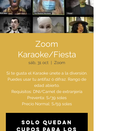
Zoom
Karaoke/Fiesta
sáb, 31 oct
  |  
Zoom
Si te gusta el Karaoke únete a la diversión.
Puedes usar tu antifaz ó difraz. Rango de
edad abierto.
Requisitos: DNI/Carnet de extranjería
Preventa: S/39 soles
Solo quedan
cupos para los