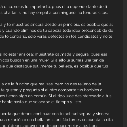
rá o no, no es lo importante, pues ello depende tanto de ti 
 charlar; si no hay empatía con ninguno, no tendrás citas.
va y te muestras sincera desde un principio, es posible que al 
e y cuando elimines de tu cabeza toda idea preconcebida de 
de lo contrario, solo verás defectos en los candidatos y no te 
s no estar ansiosa; muéstrate calmada y segura, pues esa 
hicos buscan en una mujer. Si a ello le sumas una tenida 
aje que destaque sutilmente tu belleza, es posible que tus 
la de la función que realizas, pero no des relleno de la 
te gustan y pregunta si el otro comparte tus hobbies o 
os tienen algo en común. Si el tipo luce desinteresado a tus 
hable hasta que se acabe el tiempo y listo.
cuerda que debes continuar con tu actitud segura y sincera, 
 una relación o una bella amistad. No tomes en cuenta la cita 
 y aquí debes aprovechar de conocer mejor a los tipos 