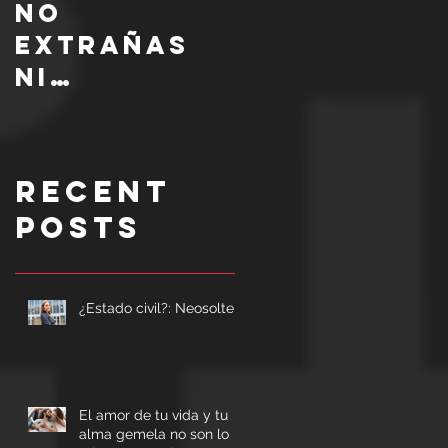
No
extrañas
ni
necesitas a
tu ex, te
necesitas a
Recent
ti
Posts
¿Estado civil?: Neosoltero
El amor de tu vida y tu
alma gemela no son lo