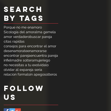
Search
By Tags
Porque no me enamoro
Sicologia del amor
alma gemela
amor verdadero
buscar pareja
citas rapidas
consejos para encontrar el amor
desenamorate
enamorarse
encontrar pareja
encuentra pareja
infiel
madre soltera
mujeriego
no necesitas a tu ex
olvidalo
olvidar al ex
pareja seria
relacion formal
sin apego
solteros
Follow
Us